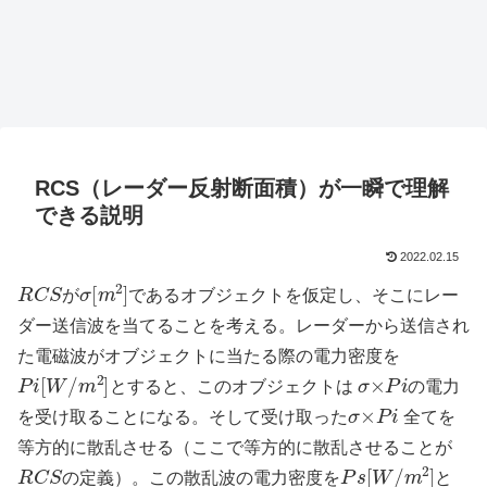
RCS（レーダー反射断面積）が一瞬で理解
できる説明
2022.02.15
R
C
S
σ
[
m
2
]
が
であるオブジェクトを仮定し、そこにレー
ダー送信波を当てることを考える。レーダーから送信され
た電磁波がオブジェクトに当たる際の電力密度を
P
i
[
W
/
m
2
]
σ
×
P
i
とすると、このオブジェクトは
の電力
σ
×
P
i
を受け取ることになる。そして受け取った
全てを
等方的に散乱させる（ここで等方的に散乱させることが
R
C
S
P
s
[
W
/
m
2
]
の定義）。この散乱波の電力密度を
と