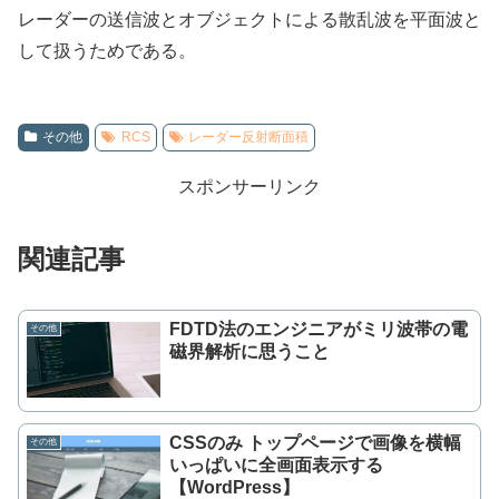
レーダーの送信波とオブジェクトによる散乱波を平面波と
して扱うためである。
その他
RCS
レーダー反射断面積
スポンサーリンク
関連記事
FDTD法のエンジニアがミリ波帯の電
その他
磁界解析に思うこと
CSSのみ トップページで画像を横幅
その他
いっぱいに全画面表示する
【WordPress】