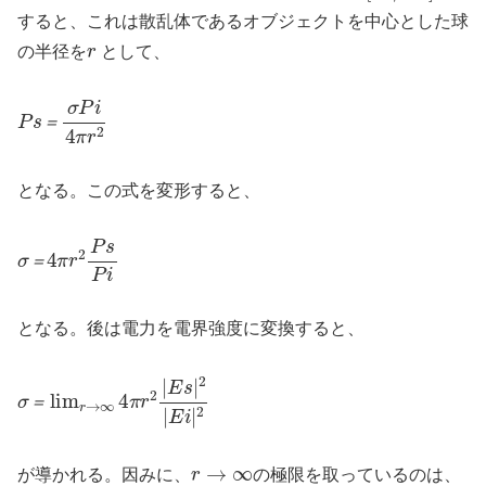
すると、これは散乱体であるオブジェクトを中心とした球
r
の半径を
として、
P
σ
P
s
＝
i
4
π
r
2
＝
となる。この式を変形すると、
σ
4
π
＝
r
2
P
s
P
i
＝
となる。後は電力を電界強度に変換すると、
σ
lim
＝
r
→
∞
4
π
r
2
|
E
s
|
2
|
E
i
|
2
＝
r
→
∞
が導かれる。因みに、
の極限を取っているのは、