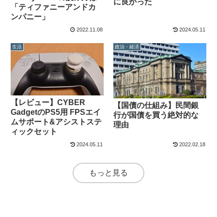
に良かった
「ティファニーアンドカ
ンパニー」
2022.11.08
2024.05.11
生活
政治・経済
【レビュー】CYBER
【国債の仕組み】民間銀
GadgetのPS5用 FPSエイ
行が国債を買う絶対的な
ムサポート&アシストステ
理由
ィックセット
2024.05.11
2022.02.18
もっと見る