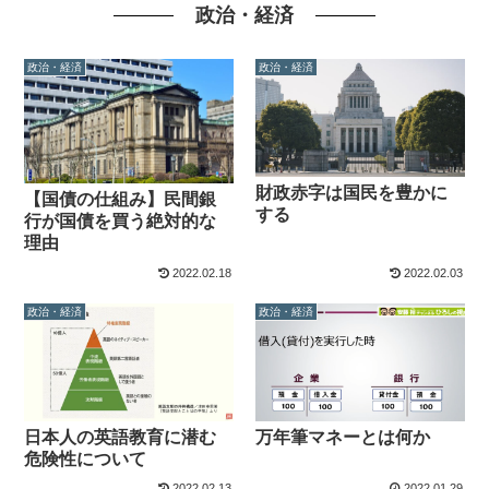
政治・経済
政治・経済
政治・経済
財政赤字は国民を豊かに
【国債の仕組み】民間銀
する
行が国債を買う絶対的な
理由
2022.02.18
2022.02.03
政治・経済
政治・経済
日本人の英語教育に潜む
万年筆マネーとは何か
危険性について
2022.02.13
2022.01.29