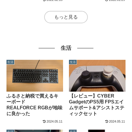
もっと見る
生活
生活
生活
ふるさと納税で買えるキ
【レビュー】CYBER
ーボード
GadgetのPS5用 FPSエイ
REALFORCE RGBが地味
ムサポート&アシストステ
に良かった
ィックセット
2024.05.11
2024.05.11
生活
生活